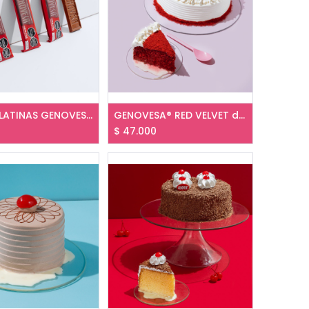
CHOCOLATINAS GENOVESA® x und
GENOVESA® RED VELVET desde
$
47.000