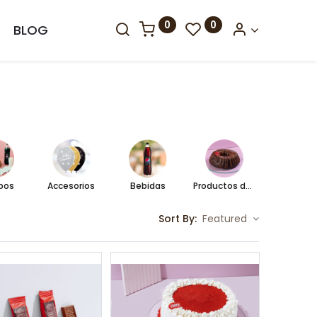
0
0
BLOG
bos
Accesorios
Bebidas
Productos de temporada
Tortas fr
Sort By:
Featured