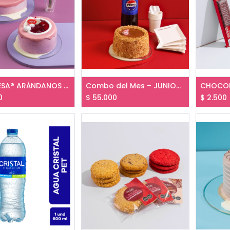
GENOVESA® ARÁNDANOS desde
Combo del Mes – JUNIOR EDICIÓN FUTBOLISTA
0
$
55.000
$
2.500