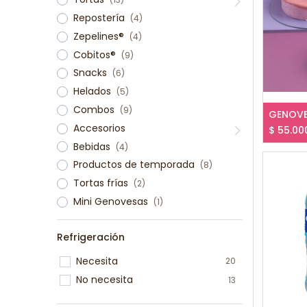
Repostería
(4)
Zepelines®
(4)
Cobitos®
(9)
Snacks
(6)
Helados
(5)
Combos
(9)
Accesorios
$
55.00
Bebidas
(4)
Productos de temporada
(8)
Tortas frías
(2)
Mini Genovesas
(1)
Refrigeración
Necesita
20
No necesita
13