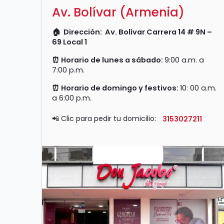
Av. Bolívar (Armenia)
🏠
Dirección:
Av. Bolívar Carrera 14 # 9N –
69 Local 1
⏰
Horario de lunes a sábado:
9:00 a.m. a
7:00 p.m.
⏰
Horario de domingo y festivos:
10:
00 a.m.
a 6:00 p.m.
📲 Clic para pedir tu domicilio:
3153027211