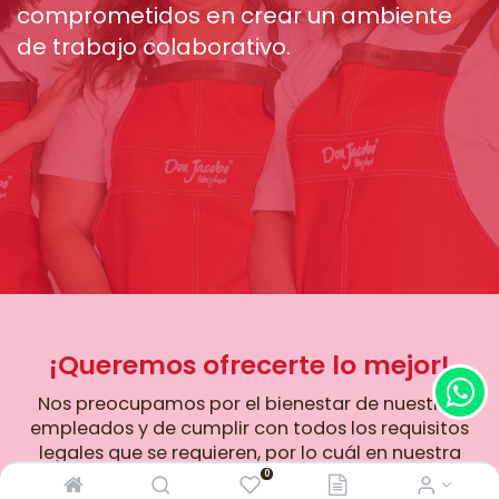
comprometidos en crear un ambiente
de trabajo colaborativo.
¡Queremos ofrecerte lo mejor!
Nos preocupamos por el bienestar de nuestros
empleados y de cumplir con todos los requisitos
legales que se requieren, por lo cuál en nuestra
empresa contamos con tres áreas que te van
0