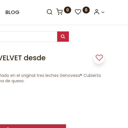
0
0
BLOG
VELVET desde
ado en el original tres leches Genovesa® Cubierta
ma de queso.