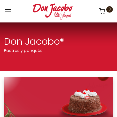
0
Don Jacobo®
Postres y ponqués