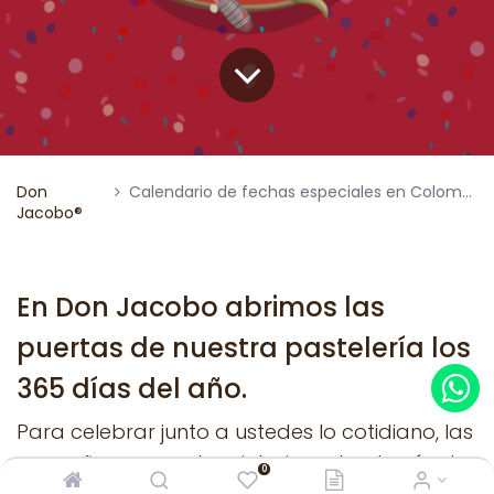
Don
Calendario de fechas especiales en Colombia 2025
Jacobo®
En Don Jacobo abrimos las
puertas de nuestra pastelería los
365 días del año.
Para celebrar junto a ustedes lo cotidiano, las
pequeñas y grandes victorias, y la alegría de
0
estar vivos. Por eso, hemos creado un