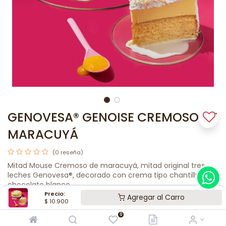
GENOVESA® GENOISE CREMOSO DE
MARACUYÁ
(0 reseña)
Mitad Mouse Cremoso de maracuyá, mitad original tres
leches Genovesa®, decorado con crema tipo chantilly y
chocolate blanco.
Precio:
Agregar al Carro
$
10.900
$
88.000
0