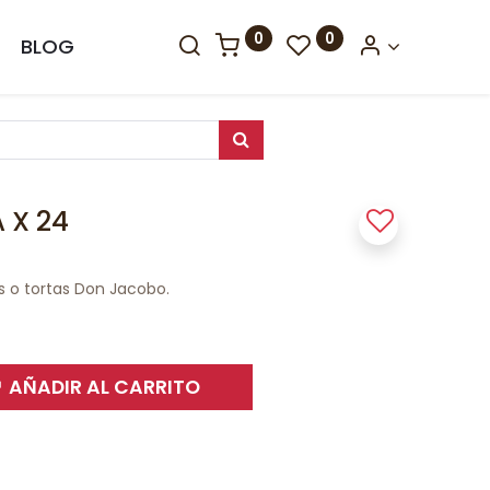
0
0
BLOG
 X 24
s o tortas Don Jacobo.
AÑADIR AL CARRITO