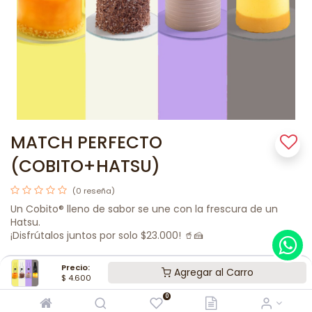
MATCH PERFECTO
(COBITO+HATSU)
(0 reseña)
Un Cobito® lleno de sabor se une con la frescura de un
Hatsu.
¡Disfrútalos juntos por solo $23.000! 🥤🍰
$
24.200
Precio:
Agregar al Carro
$
4.600
SABOR 1
0
Genovesa® Chocolatosa