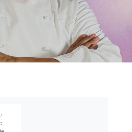
a
a
de